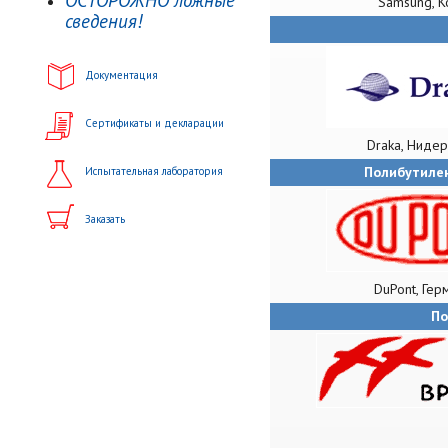
ОСТОРОЖНО ложные
Samsung, К
сведения!
Документация
Сертификаты и декларации
Draka, Ниде
Полибутилен
Испытательная лаборатория
Заказать
DuPont, Гер
По