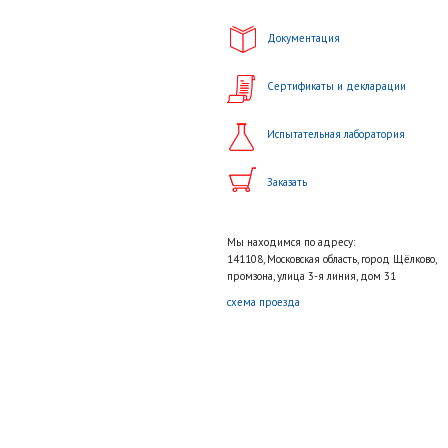
Документация
Сертификаты и декларации
Испытательная лаборатория
Заказать
Мы находимся по адресу:
141108, Московская область, город Щёлково,
промзона, улица 3-я линия, дом 31
схема проезда