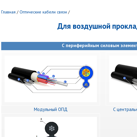
Главная
/
Оптические кабели связи
/
Для воздушной прокла
С периферийным силовым элемен
Модульный ОПД
С централь